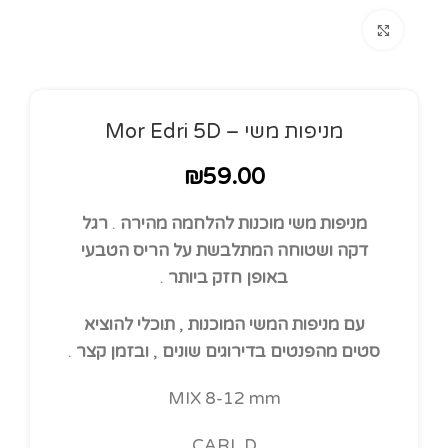
Click to enlarge
מניפות משי – Mor Edri 5D
₪
59.00
מניפות
משי
מוכנות
להלחמה
מהירה
.
רגל
דקה
ושטוחה
המתלבשת
על
הריס
הטבעי
באופן
חזק
ביותר
.
עם
מניפות
המשי
המוכנות
,
תוכלי
להוציא
סטים
מהפנטים
בדירוגים
שונים
,
ובזמן
קצר
.
MIX 8-12 mm
CARL D