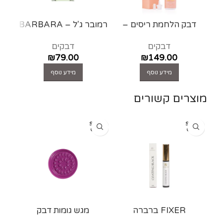
דבק הלחמת ריסים –
רמובר ג'ל – BARBARA
עמיד לשומן – glue
להסרת הלחמת ריסים
דבקים
דבקים
lashes extensions
₪
79.00
₪
149.00
מידע נוסף
מידע נוסף
מוצרים קשורים
SOLD
SOLD
OUT
OUT
FIXER ברברה
מגש גומות דבק
מ